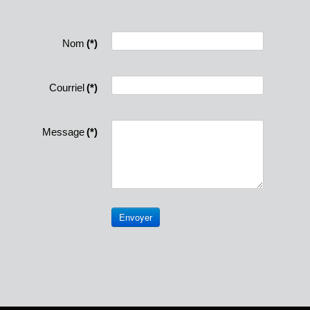
Nom
(*)
Courriel
(*)
Message
(*)
Envoyer